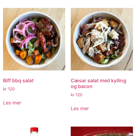
Biff bbq salat
Cæsar salat med kylling
og bacon
kr
120
kr
120
Les mer
Les mer