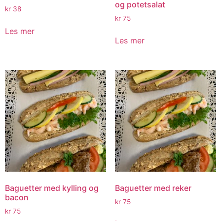
og potetsalat
kr
38
kr
75
Les mer
Les mer
Baguetter med kylling og
Baguetter med reker
bacon
kr
75
kr
75