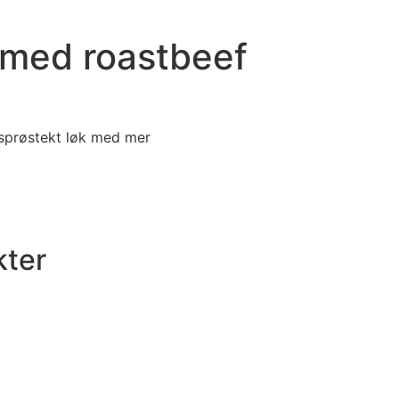
med roastbeef
sprøstekt løk med mer
kter