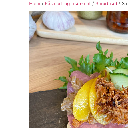
Hjem
/
Påsmurt og møtemat
/
Smørbrød
/ Sm