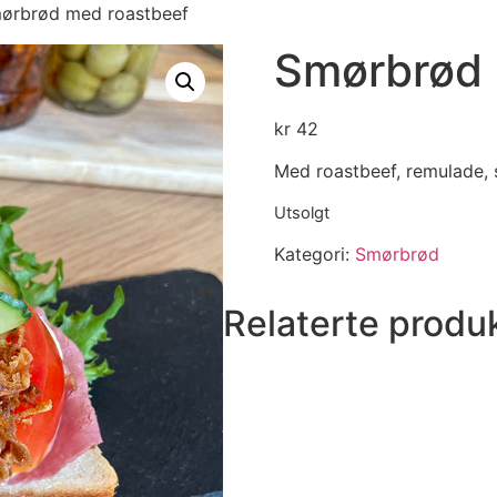
ørbrød med roastbeef
Smørbrød 
kr
42
Med roastbeef, remulade, 
Utsolgt
Kategori:
Smørbrød
Relaterte produ