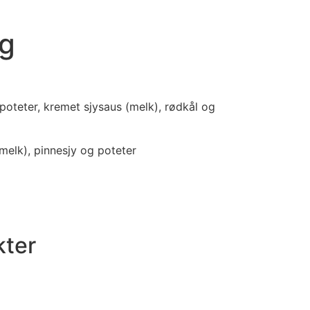
g
poteter, kremet sjysaus (melk), rødkål og
(melk), pinnesjy og poteter
kter